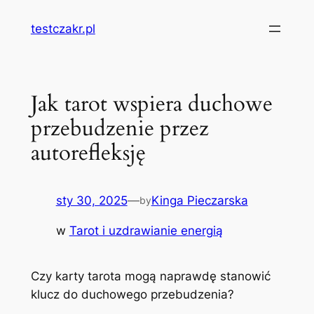
Przejdź
testczakr.pl
do
treści
Jak tarot wspiera duchowe
przebudzenie przez
autorefleksję
sty 30, 2025
—
Kinga Pieczarska
by
w
Tarot i uzdrawianie energią
Czy karty tarota mogą naprawdę stanowić
klucz do duchowego przebudzenia?