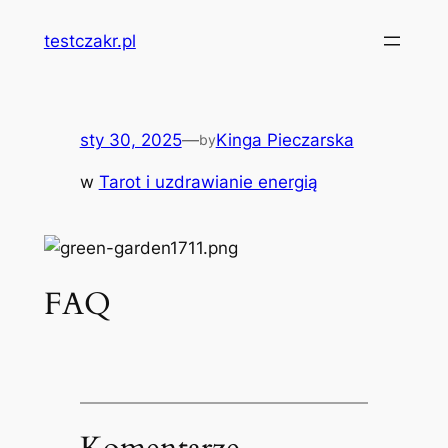
Przejdź
testczakr.pl
do
treści
sty 30, 2025
—
Kinga Pieczarska
by
w
Tarot i uzdrawianie energią
FAQ
Komentarze