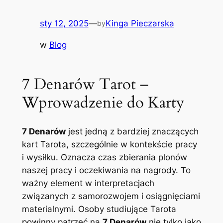
sty 12, 2025
—
Kinga Pieczarska
by
w
Blog
7 Denarów Tarot –
Wprowadzenie do Karty
7 Denarów
jest jedną z bardziej znaczących
kart Tarota, szczególnie w kontekście pracy
i wysiłku. Oznacza czas zbierania plonów
naszej pracy i oczekiwania na nagrody. To
ważny element w interpretacjach
związanych z samorozwojem i osiągnięciami
materialnymi. Osoby studiujące Tarota
powinny patrzeć na
7 Denarów
nie tylko jako