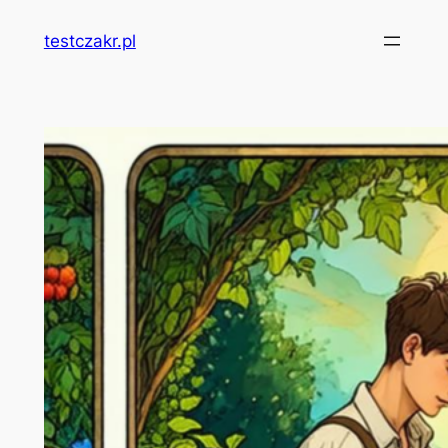
Przejdź
testczakr.pl
do
treści