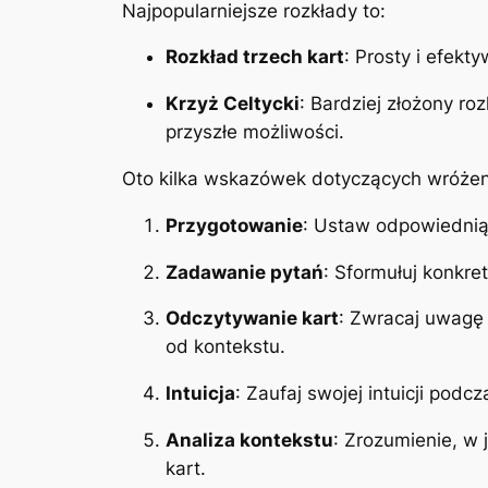
Najpopularniejsze rozkłady to:
Rozkład trzech kart
: Prosty i efekt
Krzyż Celtycki
: Bardziej złożony ro
przyszłe możliwości.
Oto kilka wskazówek dotyczących wróżenia
Przygotowanie
: Ustaw odpowiednią 
Zadawanie pytań
: Sformułuj konkre
Odczytywanie kart
: Zwracaj uwagę 
od kontekstu.
Intuicja
: Zaufaj swojej intuicji podc
Analiza kontekstu
: Zrozumienie, w 
kart.