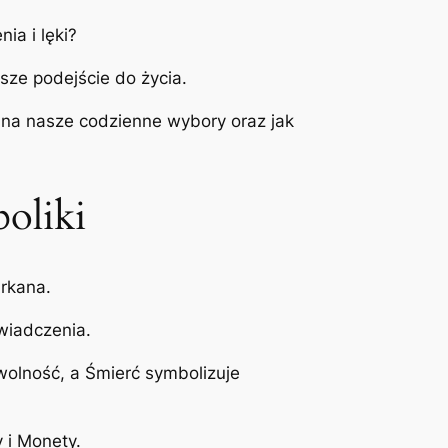
ia i lęki?
sze podejście do życia.
ą na nasze codzienne wybory oraz jak
oliki
Arkana.
wiadczenia.
 wolność, a Śmierć symbolizuje
y i Monety.