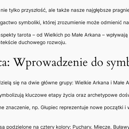
ie tylko przyszłość, ale także nasze najgłębsze pragnien
gactwo symboliki, której zrozumienie może odmienić na
 aspekty tarota – od Wielkich po Małe Arkana – wpływaj
ntekście duchowego rozwoju.
ota: Wprowadzenie do symb
 dzielą się na dwie główne grupy: Wielkie Arkana i Małe 
 symbolizują kluczowe etapy życia oraz archetypowe doś
ne znaczenie, np. Głupiec reprezentuje nowe początki i
 są podzielone na cztery kolory: Puchary, Miecze, Buław