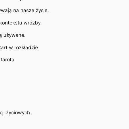
ywają na nasze życie.
 kontekstu wróżby.
 są używane.
art w rozkładzie.
tarota.
cji życiowych.