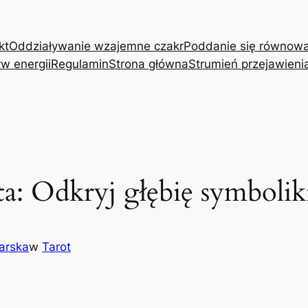
kt
Oddziaływanie wzajemne czakr
Poddanie się równow
w energii
Regulamin
Strona główna
Strumień przejawieni
ta: Odkryj głębię symboli
arska
w
Tarot