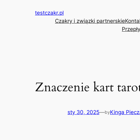
Przejdź
testczakr.pl
do
Czakry i związki partnerskie
Konta
treści
Przepły
Znaczenie kart taro
sty 30, 2025
—
Kinga Piecz
by