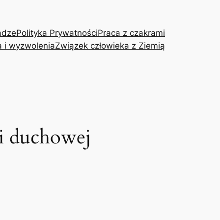
adze
Polityka Prywatności
Praca z czakrami
a i wyzwolenia
Związek człowieka z Ziemią
ki duchowej