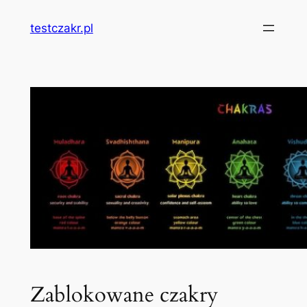
Przejdź
testczakr.pl
do
treści
Zablokowane czakry