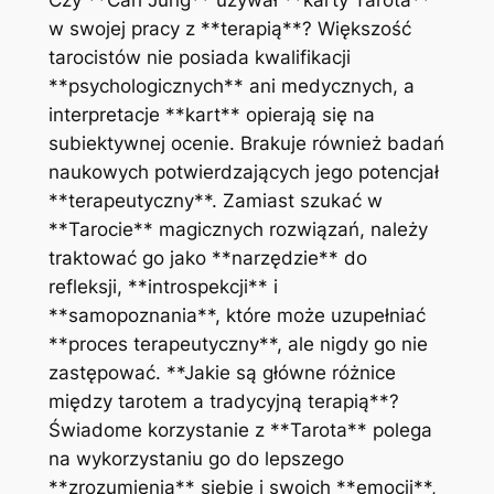
w swojej pracy z **terapią**? Większość
tarocistów nie posiada kwalifikacji
**psychologicznych** ani medycznych, a
interpretacje **kart** opierają się na
subiektywnej ocenie. Brakuje również badań
naukowych potwierdzających jego potencjał
**terapeutyczny**. Zamiast szukać w
**Tarocie** magicznych rozwiązań, należy
traktować go jako **narzędzie** do
refleksji, **introspekcji** i
**samopoznania**, które może uzupełniać
**proces terapeutyczny**, ale nigdy go nie
zastępować. **Jakie są główne różnice
między tarotem a tradycyjną terapią**?
Świadome korzystanie z **Tarota** polega
na wykorzystaniu go do lepszego
**zrozumienia** siebie i swoich **emocji**,