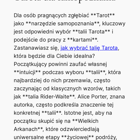
Dla osób pragnących zgłębiać **Tarot**
jako **narzędzie samopoznania**, kluczowy
jest odpowiedni wybór **talii Tarota** i
podejście do pracy z **kartami**.
Zastanawiasz się,
jak wybrać talię Tarota
,
która będzie dla Ciebie idealna?
Początkujący powinni zaufać własnej
**intuicji** podczas wyboru **talii**, która
najbardziej do nich przemawia, często
zaczynając od klasycznych wzorów, takich
jak **talia Rider-Waite**. Alice Porter, znana
autorka, często podkreśla znaczenie tej
konkretnej **talii**. Istotne jest, aby na
początku skupić się na **Wielkich
Arkanach**, które odzwierciedlają
uniwersalne etapy **życiowej** podróży,