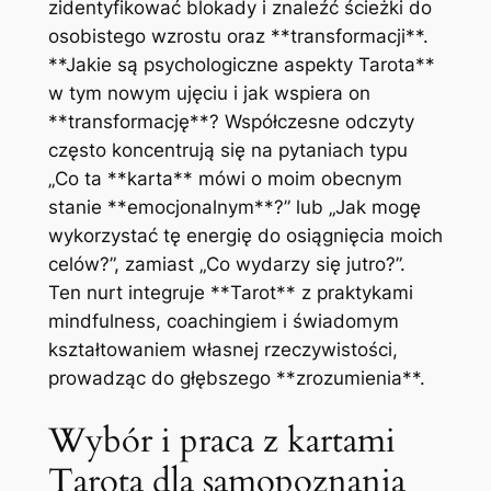
zidentyfikować blokady i znaleźć ścieżki do
osobistego wzrostu oraz **transformacji**.
**Jakie są psychologiczne aspekty Tarota**
w tym nowym ujęciu i jak wspiera on
**transformację**? Współczesne odczyty
często koncentrują się na pytaniach typu
„Co ta **karta** mówi o moim obecnym
stanie **emocjonalnym**?” lub „Jak mogę
wykorzystać tę energię do osiągnięcia moich
celów?”, zamiast „Co wydarzy się jutro?”.
Ten nurt integruje **Tarot** z praktykami
mindfulness, coachingiem i świadomym
kształtowaniem własnej rzeczywistości,
prowadząc do głębszego **zrozumienia**.
Wybór i praca z kartami
Tarota dla samopoznania