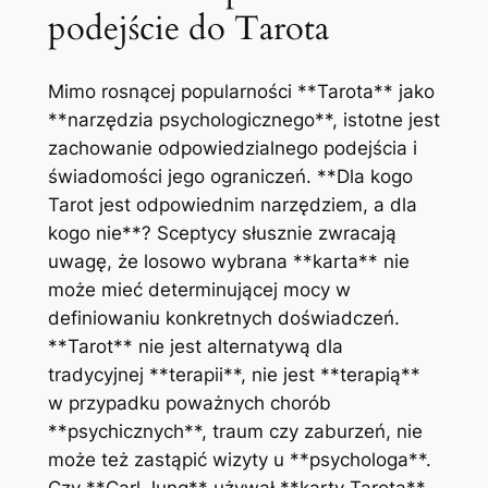
podejście do Tarota
Mimo rosnącej popularności **Tarota** jako
**narzędzia psychologicznego**, istotne jest
zachowanie odpowiedzialnego podejścia i
świadomości jego ograniczeń. **Dla kogo
Tarot jest odpowiednim narzędziem, a dla
kogo nie**? Sceptycy słusznie zwracają
uwagę, że losowo wybrana **karta** nie
może mieć determinującej mocy w
definiowaniu konkretnych doświadczeń.
**Tarot** nie jest alternatywą dla
tradycyjnej **terapii**, nie jest **terapią**
w przypadku poważnych chorób
**psychicznych**, traum czy zaburzeń, nie
może też zastąpić wizyty u **psychologa**.
Czy **Carl Jung** używał **karty Tarota**