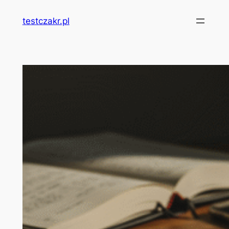
Przejdź
testczakr.pl
do
treści