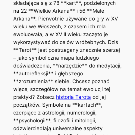
składająca się z 78 **kart**, podzielonych
na 22 **Wielkie Arkana** i 56 **Małe
Arkana**. Pierwotnie używane do gry w XV
wieku we Włoszech, z czasem ich rola
ewoluowała, a w XVIII wieku zaczęto je
wykorzystywać do celów wróżebnych. Dziś
**Tarot** jest postrzegany znacznie szerzej
– jako symboliczna mapa ludzkiego
doświadczenia, **narzędzie** do medytacji,
**autorefleksji** i głębszego
**zrozumienia** siebie. Chcesz poznać
więcej szczegółów na temat ewolucji tej
praktyki? Zobacz
historia Tarota
od jej
początków. Symbole na **kartach**,
czerpiące z astrologii, numerologii,
**psychologii**, filozofii i mitologii,
odzwierciedlają uniwersalne aspekty