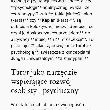
ludzkiej egzystencji. **Carl Jung**, ojciec
**psychologii** analitycznej, uważał, że
**archetypy Tarota**, takie jak **Głupiec
(karta)** czy **Kapłan (karta)**, są
odbiciem kolektywnej nieświadomości, co
czyni je doskonałym **narzędziem** do
aktywacji **intuicji** i **introspekcji**. To
pokazuje, **jakie są powiązania Tarota z
psychologią**, zwłaszcza z koncepcjami
Junga i uniwersalnymi **archetypami**.
Tarot jako narzędzie
wspierające rozwój
osobisty i psychiczny
W ostatnich latach coraz więcej osób