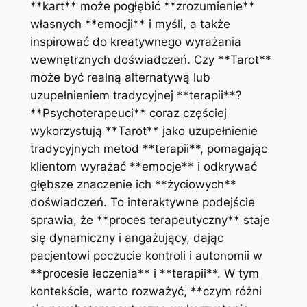
**kart** może pogłębić **zrozumienie**
własnych **emocji** i myśli, a także
inspirować do kreatywnego wyrażania
wewnętrznych doświadczeń. Czy **Tarot**
może być realną alternatywą lub
uzupełnieniem tradycyjnej **terapii**?
**Psychoterapeuci** coraz częściej
wykorzystują **Tarot** jako uzupełnienie
tradycyjnych metod **terapii**, pomagając
klientom wyrażać **emocje** i odkrywać
głębsze znaczenie ich **życiowych**
doświadczeń. To interaktywne podejście
sprawia, że **proces terapeutyczny** staje
się dynamiczny i angażujący, dając
pacjentowi poczucie kontroli i autonomii w
**procesie leczenia** i **terapii**. W tym
kontekście, warto rozważyć, **czym różni