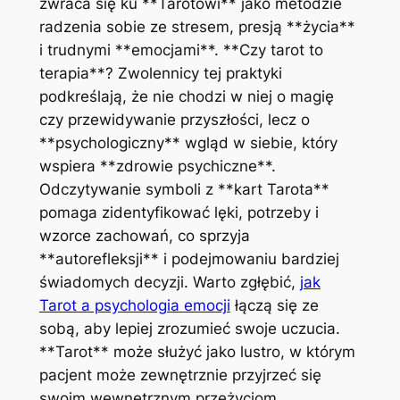
zwraca się ku **Tarotowi** jako metodzie
radzenia sobie ze stresem, presją **życia**
i trudnymi **emocjami**. **Czy tarot to
terapia**? Zwolennicy tej praktyki
podkreślają, że nie chodzi w niej o magię
czy przewidywanie przyszłości, lecz o
**psychologiczny** wgląd w siebie, który
wspiera **zdrowie psychiczne**.
Odczytywanie symboli z **kart Tarota**
pomaga zidentyfikować lęki, potrzeby i
wzorce zachowań, co sprzyja
**autorefleksji** i podejmowaniu bardziej
świadomych decyzji. Warto zgłębić,
jak
Tarot a psychologia emocji
łączą się ze
sobą, aby lepiej zrozumieć swoje uczucia.
**Tarot** może służyć jako lustro, w którym
pacjent może zewnętrznie przyjrzeć się
swoim wewnętrznym przeżyciom,