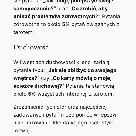
się pytania:
„Jak mogę polepszyć swoje
samopoczucie?”
oraz
„Co zrobić, aby
unikać problemów zdrowotnych?”
Pytania
zdrowotne to około
5%
pytań związanych z
tarotem.
Duchowość
W kwestiach duchowości klienci zadają
pytania typu:
„Jak się zbliżyć do swojego
wnętrza?”
czy
„Co karty mówią o mojej
ścieżce duchowej?”
Pytania te stanowią
około
5%
wszystkich interakcji z tarotem.
Zrozumienie tych sfer oraz najczęściej
zadawanych pytań może pomóc w lepszym
ukierunkowaniu klienta w jego osobistym
rozwoju.