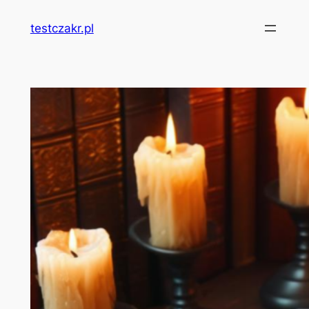
Przejdź
testczakr.pl
do
treści