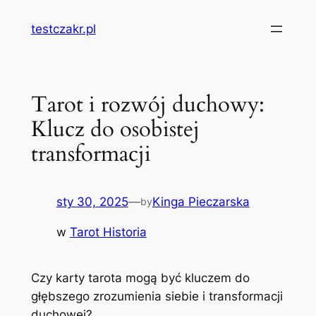
Przejdź
testczakr.pl
do
treści
Tarot i rozwój duchowy:
Klucz do osobistej
transformacji
sty 30, 2025
—
Kinga Pieczarska
by
w
Tarot Historia
Czy karty tarota mogą być kluczem do
głębszego zrozumienia siebie i transformacji
duchowej?