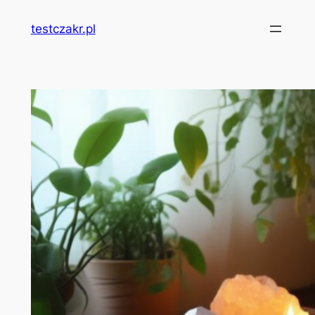
Przejdź
testczakr.pl
do
treści