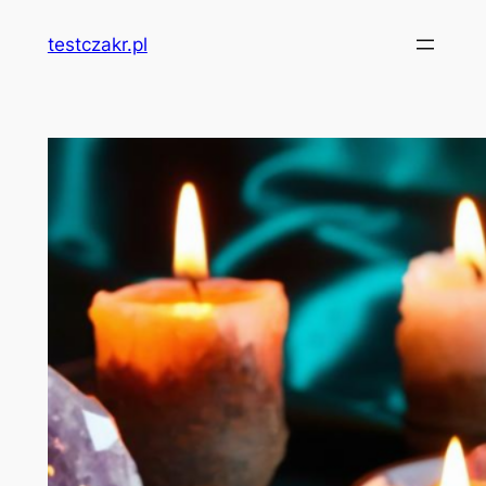
Przejdź
testczakr.pl
do
treści