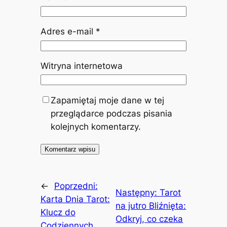
Adres e-mail
*
Witryna internetowa
Zapamiętaj moje dane w tej
przeglądarce podczas pisania
kolejnych komentarzy.
←
Poprzedni:
Następny:
Tarot
Karta Dnia Tarot:
na jutro Bliźnięta:
Klucz do
Odkryj, co czeka
Codziennych