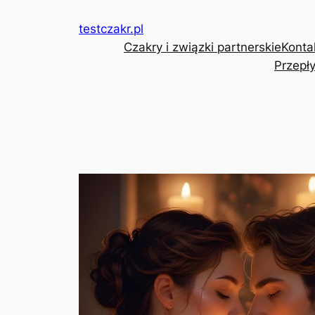
Przejdź
testczakr.pl
do
Czakry i związki partnerskie
Konta
treści
Przepły