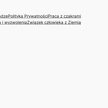
adze
Polityka Prywatności
Praca z czakrami
a i wyzwolenia
Związek człowieka z Ziemią