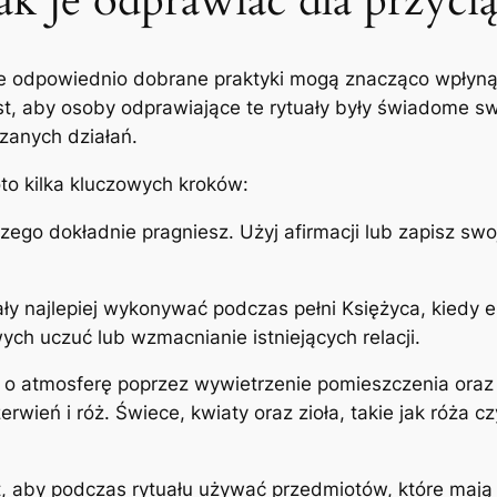
ak je odprawiać dla przycią
że odpowiednio dobrane praktyki mogą znacząco wpłynąć
st, aby osoby odprawiające te rytuały były świadome sw
zanych działań.
oto kilka kluczowych kroków:
zego dokładnie pragniesz. Użyj afirmacji lub zapisz swoj
ały najlepiej wykonywać podczas pełni Księżyca, kiedy e
ch uczuć lub wzmacnianie istniejących relacji.
 o atmosferę poprzez wywietrzenie pomieszczenia oraz
zerwień i róż. Świece, kwiaty oraz zioła, takie jak róża
t, aby podczas rytuału używać przedmiotów, które mają 