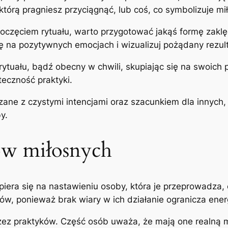
którą pragniesz przyciągnąć, lub coś, co symbolizuje mi
poczęciem rytuału, warto przygotować jakąś formę zaklęc
ę na pozytywnych emocjach i wizualizuj pożądany rezult
rytuału, bądź obecny w chwili, skupiając się na swoich
eczność praktyki.
ane z czystymi intencjami oraz szacunkiem dla innych,
y.
ów miłosnych
iera się na nastawieniu osoby, która je przeprowadza, o
, ponieważ brak wiary w ich działanie ogranicza energi
zez praktyków. Część osób uważa, że mają one realną m