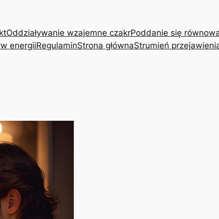
kt
Oddziaływanie wzajemne czakr
Poddanie się równow
w energii
Regulamin
Strona główna
Strumień przejawieni