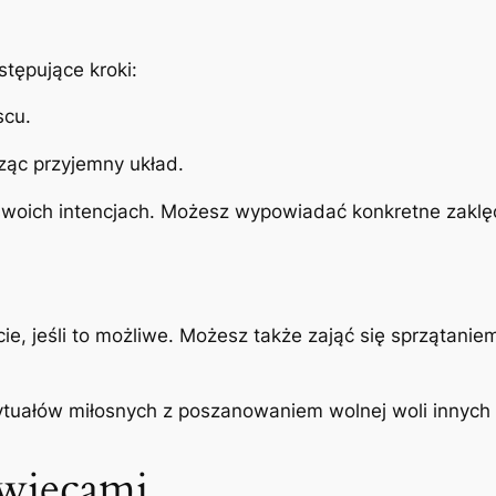
tępujące kroki:
scu.
rząc przyjemny układ.
 swoich intencjach. Możesz wypowiadać konkretne zaklęci
e, jeśli to możliwe. Możesz także zająć się sprzątaniem
ytuałów miłosnych z poszanowaniem wolnej woli innych
świecami