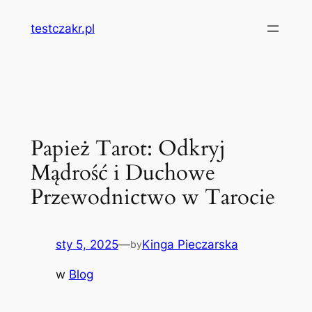
Przejdź
testczakr.pl
do
treści
Papież Tarot: Odkryj
Mądrość i Duchowe
Przewodnictwo w Tarocie
sty 5, 2025
—
Kinga Pieczarska
by
w
Blog