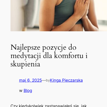
Najlepsze pozycje do
medytacji dla komfortu i
skupienia
maj 6, 2025
—
Kinga Pieczarska
by
w
Blog
Czy kiedykolwiek zastanawiałeś się, jak