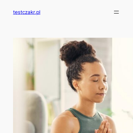
Przejdź
testczakr.pl
do
treści