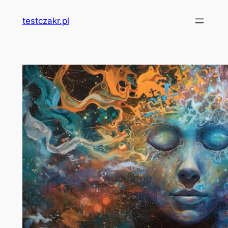
Przejdź
testczakr.pl
do
treści