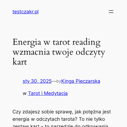
Przejdź
testczakr.pl
do
treści
Energia w tarot reading
wzmacnia twoje odczyty
kart
sty 30, 2025
—
Kinga Pieczarska
by
w
Tarot i Medytacja
Czy zdajesz sobie sprawę, jak potężna jest
energia w odczytach tarota? To nie tylko
zestaw kart – to narzędzie do odkrywania