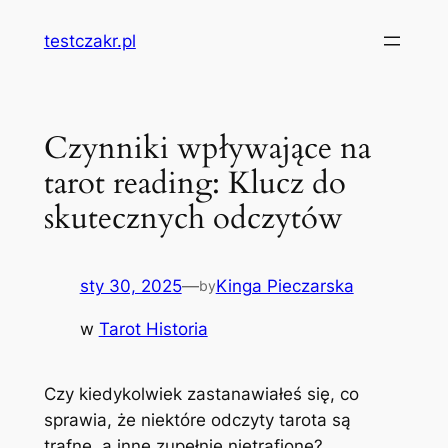
Przejdź
testczakr.pl
do
treści
Czynniki wpływające na
tarot reading: Klucz do
skutecznych odczytów
sty 30, 2025
—
Kinga Pieczarska
by
w
Tarot Historia
Czy kiedykolwiek zastanawiałeś się, co
sprawia, że niektóre odczyty tarota są
trafne, a inne zupełnie nietrafione?