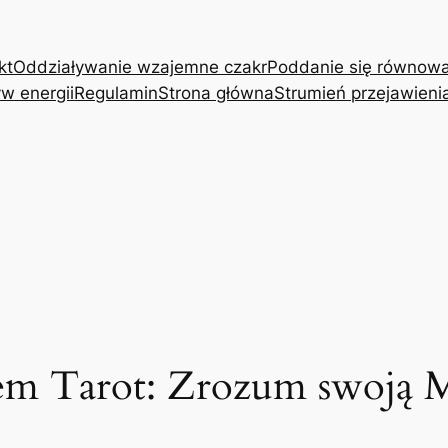
kt
Oddziaływanie wzajemne czakr
Poddanie się równow
w energii
Regulamin
Strona główna
Strumień przejawieni
 Tarot: Zrozum swoją Mił