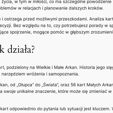
 życia, w tym w miłości, co ma szczególne powodzenie n
oblemów w relacjach i planowanie dalszych kroków.
le i ostrzega przed możliwymi przeszkodami. Analiza kar
zji. Bez względu na to, czy potrzebujesz porady w spr
sujące spojrzenie, mogące pomóc w głębszym zrozumieniu
k działa?
rt, podzielony na Wielkie i Małe Arkan. Historia jego s
się narzędziem wróżenia i samopoznania.
kan, od „Głupca” do „Świata”, oraz 56 kart Małych Arkan,
ma swoje unikalne znaczenie, które może się zmieniać w 
 kart odpowiednio do pytania lub sytuacji jest kluczem