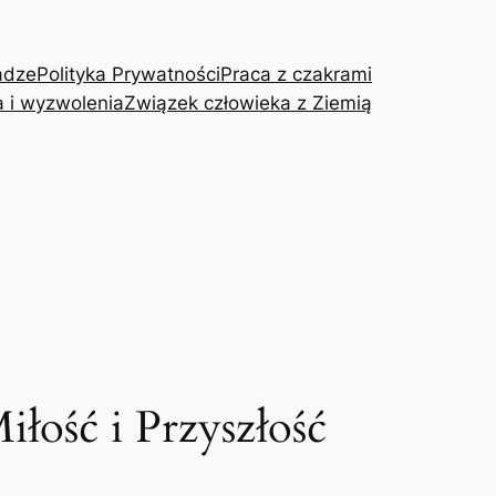
adze
Polityka Prywatności
Praca z czakrami
a i wyzwolenia
Związek człowieka z Ziemią
ość i Przyszłość