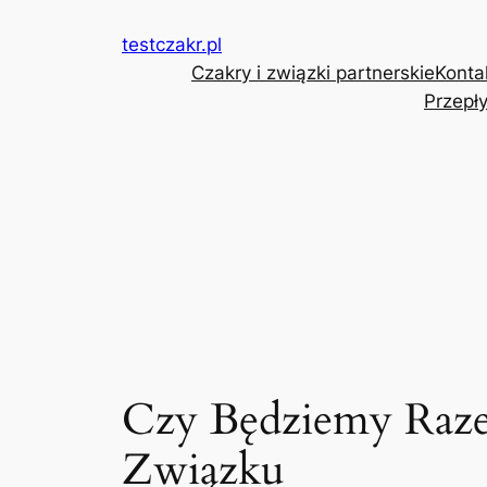
Przejdź
testczakr.pl
do
Czakry i związki partnerskie
Konta
treści
Przepły
Czy Będziemy Razem
Związku