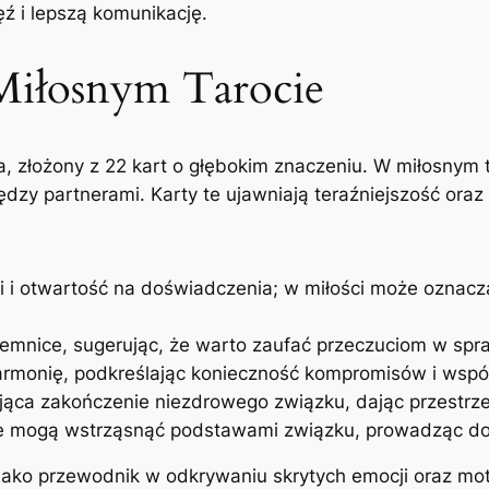
ź i lepszą komunikację.
Miłosnym Tarocie
a, złożony z 22 kart o głębokim znaczeniu. W miłosnym 
ędzy partnerami. Karty te ujawniają teraźniejszość ora
i i otwartość na doświadczenia; w miłości może oznacz
tajemnice, sugerując, że warto zaufać przeczuciom w sp
armonię, podkreślając konieczność kompromisów i wspó
ująca zakończenie niezdrowego związku, dając przestrz
re mogą wstrząsnąć podstawami związku, prowadząc do 
 jako przewodnik w odkrywaniu skrytych emocji oraz mo