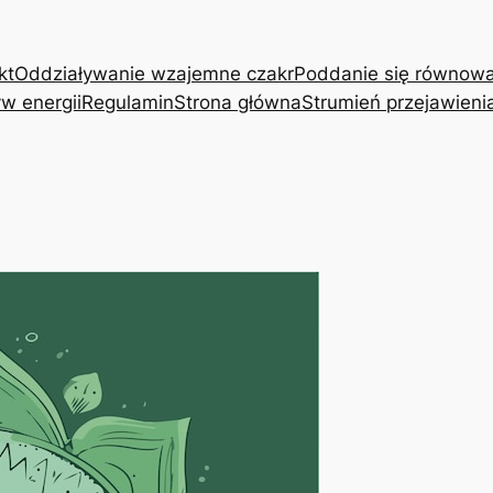
kt
Oddziaływanie wzajemne czakr
Poddanie się równow
w energii
Regulamin
Strona główna
Strumień przejawieni