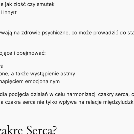
e jak złość czy smutek
i innym
ają na zdrowie psychiczne, co może prowadzić do stan
ojące i obejmować:
ca
one, a także wystąpienie astmy
z napięciem emocjonalnym
la podjęcia działań w celu harmonizacji czakry serca, 
 czakra serca nie tylko wpływa na relacje międzyludzk
akrę Serca?