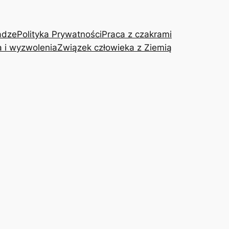
adze
Polityka Prywatności
Praca z czakrami
a i wyzwolenia
Związek człowieka z Ziemią