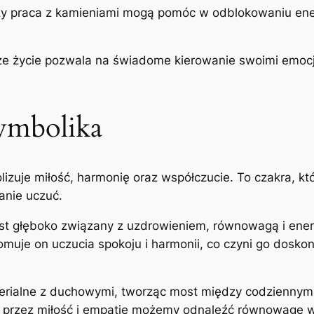
czy praca z kamieniami mogą pomóc w odblokowaniu energi
e życie pozwala na świadome kierowanie swoimi emocjam
Symbolika
izuje miłość, harmonię oraz współczucie. To czakra, kt
anie uczuć.
jest głęboko związany z uzdrowieniem, równowagą i energ
omuje on uczucia spokoju i harmonii, co czyni go dosk
terialne z duchowymi, tworząc most między codzienny
że przez miłość i empatię możemy odnaleźć równowagę 