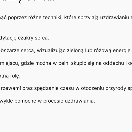
ć poprzez różne techniki, które sprzyjają uzdrawiani
ytację czakry serca.
bszarze serca, wizualizując zieloną lub różową energię 
iejscu, gdzie można w pełni skupić się na oddechu i o
tną rolę.
drzewami oraz spędzanie czasu w otoczeniu przyrody sp
zwykle pomocne w procesie uzdrawiania.