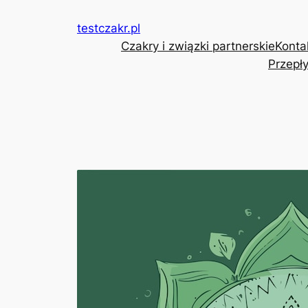
Przejdź
testczakr.pl
do
Czakry i związki partnerskie
Konta
treści
Przepły