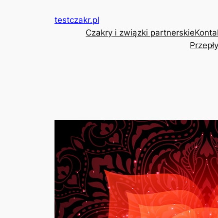
Przejdź
testczakr.pl
do
Czakry i związki partnerskie
Konta
treści
Przepły