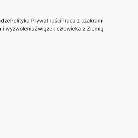
adze
Polityka Prywatności
Praca z czakrami
a i wyzwolenia
Związek człowieka z Ziemią