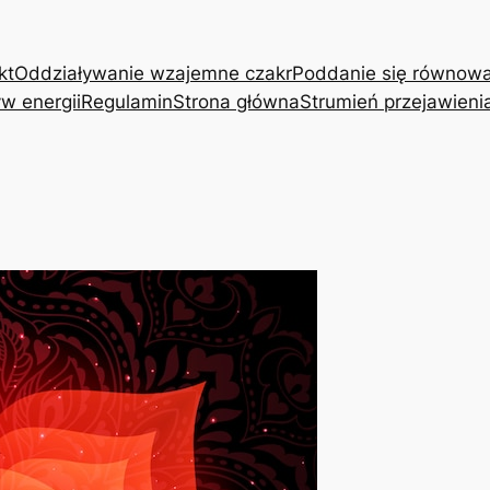
kt
Oddziaływanie wzajemne czakr
Poddanie się równow
w energii
Regulamin
Strona główna
Strumień przejawieni