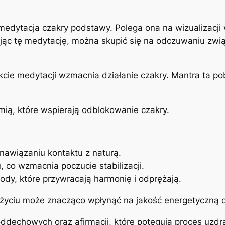
 medytacja czakry podstawy. Polega ona na wizualizacji
kując tę medytację, można skupić się na odczuwaniu zwią
ie medytacji wzmacnia działanie czakry. Mantra ta po
mią, które wspierają odblokowanie czakry.
nawiązaniu kontaktu z naturą.
 co wzmacnia poczucie stabilizacji.
ody, które przywracają harmonię i odprężają.
yciu może znacząco wpłynąć na jakość energetyczną 
oddechowych oraz afirmacji, które potęgują proces uzd