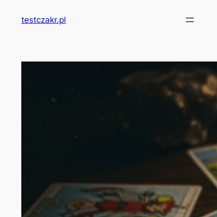
Przejdź
testczakr.pl
do
treści