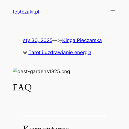
Przejdź
testczakr.pl
do
treści
sty 30, 2025
—
Kinga Pieczarska
by
w
Tarot i uzdrawianie energią
FAQ
Komentarze